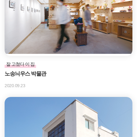
잘 고쳤다 이 집
노송늬우스 박물관
2020.09.23