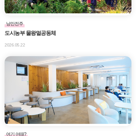
낭만전주
도시농부 물왕멀공동체
2026.05.22
여기 어때?