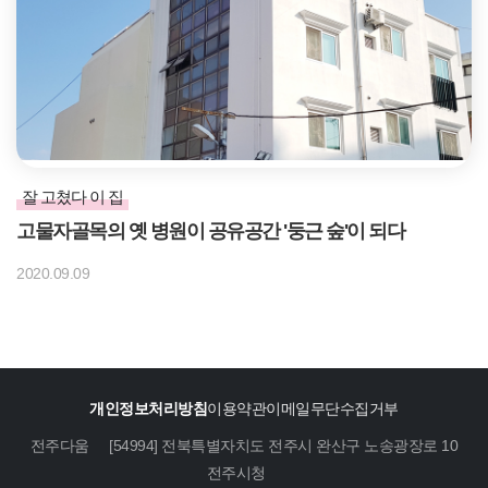
잘 고쳤다 이 집
고물자골목의 옛 병원이 공유공간 '둥근 숲'이 되다
2020.09.09
개인정보처리방침
이용약관
이메일무단수집거부
전주다움
[54994] 전북특별자치도 전주시 완산구 노송광장로 10
전주시청