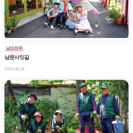
낭만전주
남문사잇길
2026.06.24