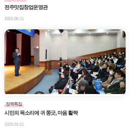
전주맛집창업운영관
2025.08.21
정책특집
시민의 목소리에 귀 쫑긋, 마음 활짝
2025.03.21