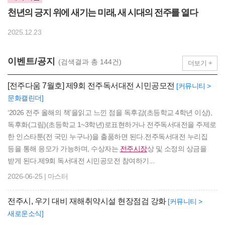
천년의 긍지 위에 새기는 미래, 새 시대의 전주를 열다
2025.12.23
이벤트/공지
(검색결과 총 144건)
더보기 +
[전주다움 7월호] 제9회 전주독서대전 시민공모전
[커뮤니티 >
문화캘린더]
‘2026 전주 올해의 책’을읽고 느낀 점을 독후감(초등학교 4학년 이상),
독후화(그림)(초등학교 1~3학년)로표현하거나 전주독서대전을 주제로
한 인스타툰(전 국민 누구나)을 출품하면 된다.전주독서대전 누리집
등을 통해 응모가 가능하며, 수상자는
전주시장
상 및 소정의 상금을
받게 된다.제9회 독서대전 시민공모전 참여하기...
2026-06-25 | 마스터
전주시, 우기 대비 재해취약시설 현장점검 강화
[커뮤니티 >
새로운소식]