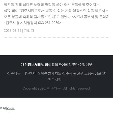
발전을 위해 남다른 노력과 열정을 쏟아 오신 분들에게 주어지는
상”이라며 “전주시민으로서 받을 수 있는 가장 영광스런 상을 받으시는
모든 분들께 축하와 감사를 드린다”고 말했다.<자료제공부서 및 문의처
: 전주시청 자치행정과 063-281-2239>...
2026-05-29 | 관리자
개인정보처리방침
이용약관
이메일무단수집거부
전주다움
[54994] 전북특별자치도 전주시 완산구 노송광장로 10
전주시청
Copyright 2020. 전주다움 . All rights reserved.
본 텍스트