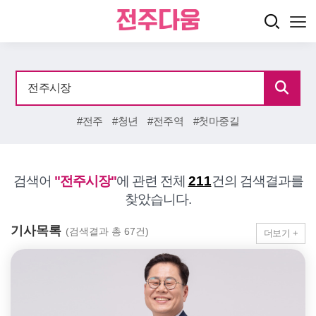
#전주
#청년
#전주역
#첫마중길
검색어
"전주시장"
에 관련 전체
211
건의 검색결과를
찾았습니다.
기사목록
(검색결과 총 67건)
더보기 +