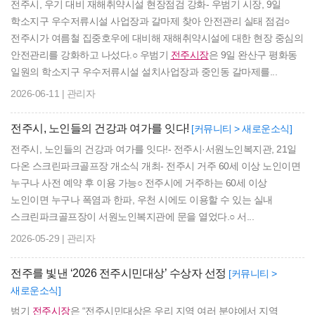
전주시, 우기 대비 재해취약시설 현장점검 강화- 우범기 시장, 9일
학소지구 우수저류시설 사업장과 갈마제 찾아 안전관리 실태 점검○
전주시가 여름철 집중호우에 대비해 재해취약시설에 대한 현장 중심의
안전관리를 강화하고 나섰다.○ 우범기
전주시장
은 9일 완산구 평화동
일원의 학소지구 우수저류시설 설치사업장과 중인동 갈마제를...
2026-06-11 | 관리자
전주시, 노인들의 건강과 여가를 잇다!
[커뮤니티 > 새로운소식]
전주시, 노인들의 건강과 여가를 잇다!- 전주시·서원노인복지관, 21일
다온 스크린파크골프장 개소식 개최- 전주시 거주 60세 이상 노인이면
누구나 사전 예약 후 이용 가능○ 전주시에 거주하는 60세 이상
노인이면 누구나 폭염과 한파, 우천 시에도 이용할 수 있는 실내
스크린파크골프장이 서원노인복지관에 문을 열었다.○ 서...
2026-05-29 | 관리자
전주를 빛낸 ‘2026 전주시민대상’ 수상자 선정
[커뮤니티 >
새로운소식]
범기
전주시장
은 “전주시민대상은 우리 지역 여러 분야에서 지역