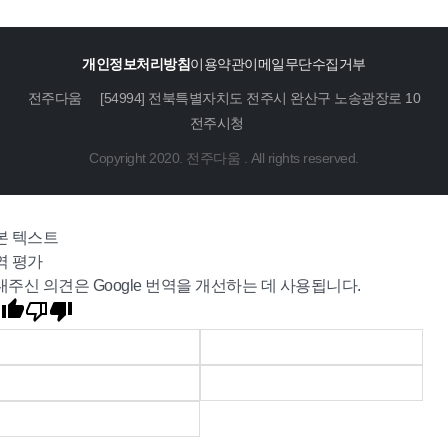
개인정보처리방침
이용약관
이메일무단수집거부
전주다움
[54994] 전북특별자치도 전주시 완산구 노송광장로 10
전주시청
Copyright 2020. 전주다움 . All rights reserved.
본 텍스트
역 평가
내주신 의견은 Google 번역을 개선하는 데 사용됩니다.