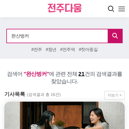
#전주
#청년
#전주역
#첫마중길
검색어
"완산벙커"
에 관련 전체
21
건의 검색결과를
찾았습니다.
기사목록
(검색결과 총 16건)
더보기 +