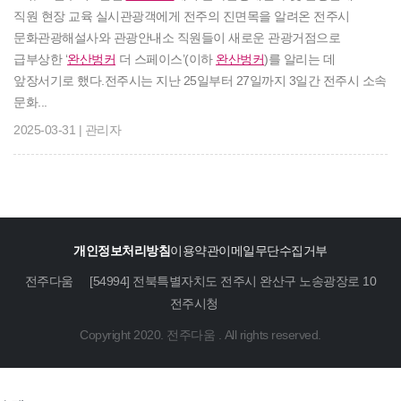
직원 현장 교육 실시관광객에게 전주의 진면목을 알려온 전주시
문화관광해설사와 관광안내소 직원들이 새로운 관광거점으로
급부상한 ‘
완산벙커
더 스페이스’(이하
완산벙커
)를 알리는 데
앞장서기로 했다.전주시는 지난 25일부터 27일까지 3일간 전주시 소속
문화...
2025-03-31 | 관리자
개인정보처리방침
이용약관
이메일무단수집거부
전주다움
[54994] 전북특별자치도 전주시 완산구 노송광장로 10
전주시청
Copyright 2020. 전주다움 . All rights reserved.