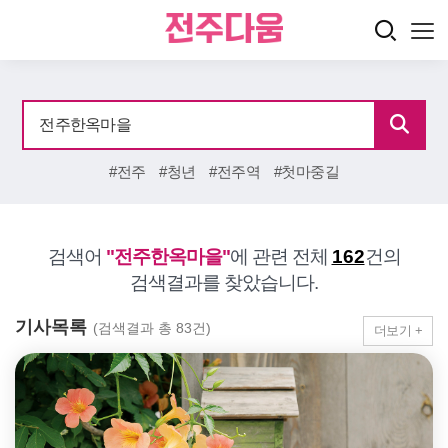
#전주
#청년
#전주역
#첫마중길
검색어
"전주한옥마을"
에 관련 전체
162
건의
검색결과를 찾았습니다.
기사목록
(검색결과 총 83건)
더보기 +