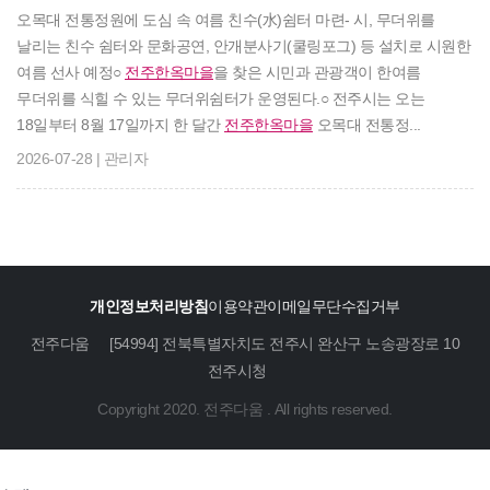
오목대 전통정원에 도심 속 여름 친수(水)쉼터 마련- 시, 무더위를
날리는 친수 쉼터와 문화공연, 안개분사기(쿨링포그) 등 설치로 시원한
여름 선사 예정○
전주한옥마을
을 찾은 시민과 관광객이 한여름
무더위를 식힐 수 있는 무더위쉼터가 운영된다.○ 전주시는 오는
18일부터 8월 17일까지 한 달간
전주한옥마을
오목대 전통정...
2026-07-28 | 관리자
개인정보처리방침
이용약관
이메일무단수집거부
전주다움
[54994] 전북특별자치도 전주시 완산구 노송광장로 10
전주시청
Copyright 2020. 전주다움 . All rights reserved.