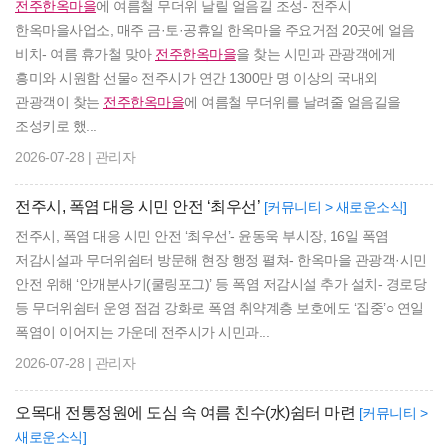
전주한옥마을
에 여름철 무더위 날릴 얼음길 조성- 전주시
한옥마을사업소, 매주 금·토·공휴일 한옥마을 주요거점 20곳에 얼음
비치- 여름 휴가철 맞아
전주한옥마을
을 찾는 시민과 관광객에게
흥미와 시원함 선물○ 전주시가 연간 1300만 명 이상의 국내외
관광객이 찾는
전주한옥마을
에 여름철 무더위를 날려줄 얼음길을
조성키로 했...
2026-07-28 | 관리자
전주시, 폭염 대응 시민 안전 ‘최우선’
[커뮤니티 > 새로운소식]
전주시, 폭염 대응 시민 안전 ‘최우선’- 윤동욱 부시장, 16일 폭염
저감시설과 무더위쉼터 방문해 현장 행정 펼쳐- 한옥마을 관광객·시민
안전 위해 ‘안개분사기(쿨링포그)’ 등 폭염 저감시설 추가 설치- 경로당
등 무더위쉼터 운영 점검 강화로 폭염 취약계층 보호에도 ‘집중’○ 연일
폭염이 이어지는 가운데 전주시가 시민과...
2026-07-28 | 관리자
오목대 전통정원에 도심 속 여름 친수(水)쉼터 마련
[커뮤니티 >
새로운소식]