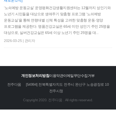
새로운소식]
‘노쇠예방 운동교실’ 운영평화건강생활지원센터는 12월까지 성인기와
노년기 시민들을 대상으로 생애주기 맞춤형 프로그램 ‘노쇠예방
운동교실’을 통해 연령대별 신체 특성을 고려한 맞춤형 운동·영양
프로그램을 제공한다. 명품건강교실은 65세 미만 성인기 주민 25명을
대상으로, 실버건강교실은 65세 이상 노년기 주민 25명을 대...
2026-03-25 | 관리자
개인정보처리방침
이용약관
이메일무단수집거부
전주다움
[54994] 전북특별자치도 전주시 완산구 노송광장로 10
전주시청
Copyright 2020. 전주다움 . All rights reserved.