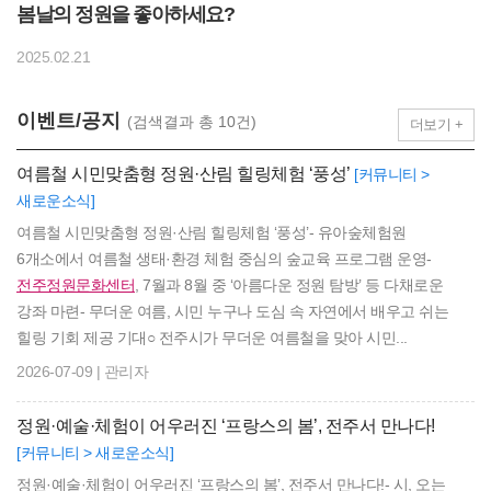
봄날의 정원을 좋아하세요?
2025.02.21
이벤트/공지
(검색결과 총 10건)
더보기 +
여름철 시민맞춤형 정원·산림 힐링체험 ‘풍성’
[커뮤니티 >
새로운소식]
여름철 시민맞춤형 정원·산림 힐링체험 ‘풍성’- 유아숲체험원
6개소에서 여름철 생태·환경 체험 중심의 숲교육 프로그램 운영-
전주정원문화센터
, 7월과 8월 중 ‘아름다운 정원 탐방’ 등 다채로운
강좌 마련- 무더운 여름, 시민 누구나 도심 속 자연에서 배우고 쉬는
힐링 기회 제공 기대○ 전주시가 무더운 여름철을 맞아 시민...
2026-07-09 | 관리자
정원·예술·체험이 어우러진 ‘프랑스의 봄’, 전주서 만나다!
[커뮤니티 > 새로운소식]
정원·예술·체험이 어우러진 ‘프랑스의 봄’, 전주서 만나다!- 시, 오는