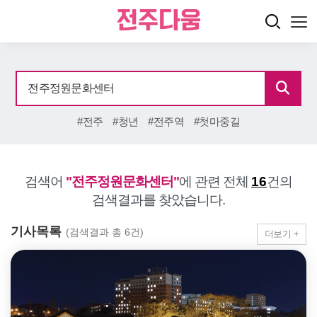
#전주
#청년
#전주역
#첫마중길
검색어
"전주정원문화센터"
에 관련 전체
16
건의
검색결과를 찾았습니다.
기사목록
(검색결과 총 6건)
더보기 +