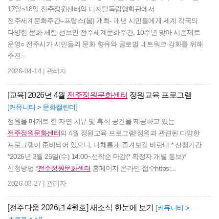
17일~18일 전주정원센터와 디지털독립영화관에서
전주세계문화주간–프랑스(봄) 개최- 매년 시민들에게 세계 각국의
다양한 문화 체험 선보인 전주세계문화주간, 10주년 맞아 시즌제로
운영○ 전주시가 시민들의 문화 향유와 글로벌 네트워크 강화를 위해
추진...
2026-04-14 | 관리자
[교육] 2026년 4월
전주정원문화센터
정원교육 프로그램
[커뮤니티 > 문화캘린더]
정원을 매개로 한 자연 치유 및 휴식 공간을 제공하고 있는
전주정원문화센터
의 4월 정원교육 프로그램!정원과 관련된 다양한
프로그램이 준비되어 있으니, 다채롭게 즐겨보길 바란다.* 신청기간
*2026년 3월 25일(수) 14:00~선착순 마감(* 확정자 개별 통보)*
신청방법 *
전주정원문화센터
홈페이지 온라인 접수https:...
2026-03-27 | 관리자
[전주다움 2026년 4월호] 새소식 한눈에 보기
[커뮤니티 >