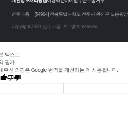
개인정보처리방침
이용약관
이메일무단수집거부
전주다움
[54994] 전북특별자치도 전주시 완산구 노송광장
Copyright 2020. 전주다움 . All rights reserved.
본 텍스트
역 평가
내주신 의견은 Google 번역을 개선하는 데 사용됩니다.