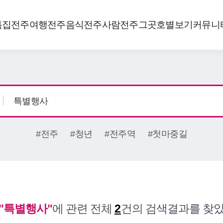
특집
전주여행
전주음식
전주사람
전주그곳
호별보기
커뮤니
#전주
#청년
#전주역
#첫마중길
"특별행사"
에 관련 전체
2
건의 검색결과를 찾았