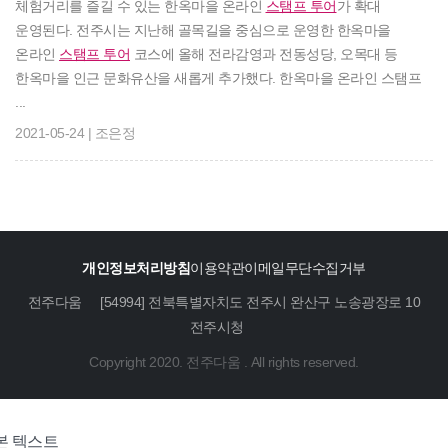
체험거리를 즐길 수 있는 한옥마을 온라인
스탬프 투어
가 확대
운영된다. 전주시는 지난해 골목길을 중심으로 운영한 한옥마을
온라인
스탬프 투어
코스에 올해 전라감영과 전동성당, 오목대 등
한옥마을 인근 문화유산을 새롭게 추가했다. 한옥마을 온라인 스탬프
...
2021-05-24 | 조은정
개인정보처리방침
이용약관
이메일무단수집거부
전주다움
[54994] 전북특별자치도 전주시 완산구 노송광장로 10
전주시청
Copyright 2020. 전주다움 . All rights reserved.
본 텍스트