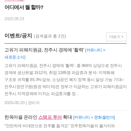
어디에서 뭘 할까?
2025.09.23
이벤트/공지
(검색결과 총 2건)
더보기 +
고유가 피해지원금, 전주시 경제에 ‘활력’
[커뮤니티 >
새로운소식]
고유가 피해지원금, 전주시 경제에 ‘활력’- 총 988억 상당으로 전주시
경제에 생산유발 1512억, 취업 1385명 파급효과 분석- 지역화폐
구조로 귀착률 85.3% 담보, 소상공인 복지 정책 동시 달성 가능 기대○
전주시정연구원(원장 박미자)은 정부가 지급하는 고유가 피해지원금이
전주시 지역경제에 미치는 파급효과를 정...
2026-05-20 | 관리자
한옥마을 온라인
스탬프 투어
확대
[커뮤니티 > 문화캘린더]
"안전하게 비대면으로 전주를 즐겨요" 전주한옥마을의 볼거리와