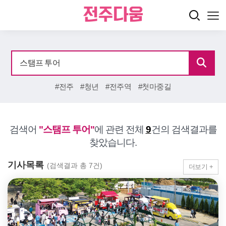
#전주
#청년
#전주역
#첫마중길
검색어
"스탬프 투어"
에 관련 전체
9
건의 검색결과를
찾았습니다.
기사목록
(검색결과 총 7건)
더보기 +