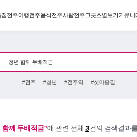
특집
전주여행
전주음식
전주사람
전주그곳
호별보기
커뮤니
#전주
#청년
#전주역
#첫마중길
 함께 두배적금"
에 관련 전체
3
건의 검색결과를