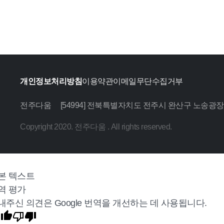
개인정보처리방침
이용약관
이메일무단수집거부
전주다움
[54994] 전북특별자치도 전주시 완산구 노송광장
Copyright 2020. 전주다움 . All rights reserved.
본 텍스트
역 평가
내주신 의견은 Google 번역을 개선하는 데 사용됩니다.