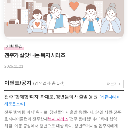
기획 특집
전주가 살맛 나는 복지 시리즈
2025.11.21
이벤트/공지
(검색결과 총 1건)
더보기 +
전주 ‘함께힘!피자’ 확대로, 청년들의 새출발 응원!
[커뮤니티 >
새로운소식]
전주 ‘함께힘!피자’ 확대로, 청년들의 새출발 응원!- 시, 24일 서원·전주·
효자니어클럽과 전주함께
복지 시리즈
‘전주 함께힘!피자’ 확대 협약
체결- 아동 중심에서 청년으로 대상 확대, 청년주거시설 입주자에게