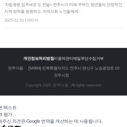
‘자립응원 입주세트’도 전달○ 전주시가 미래 주역인 청년들의 안정적인
지역 정착을 응원하고, 지역사회 노인들에게...
2025-12-31 | 관리자
개인정보처리방침
이용약관
이메일무단수집거부
전주다움
[54994] 전북특별자치도 전주시 완산구 노송광장로 10
전주시청
Copyright 2020. 전주다움 . All rights reserved.
본 텍스트
역 평가
내주신 의견은 Google 번역을 개선하는 데 사용됩니다.