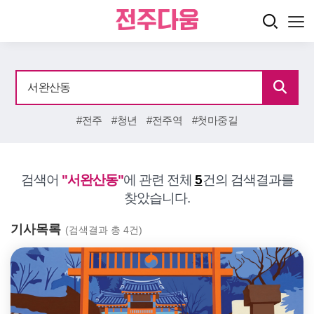
#전주
#청년
#전주역
#첫마중길
검색어
"서완산동"
에 관련 전체
5
건의 검색결과를
찾았습니다.
기사목록
(검색결과 총 4건)