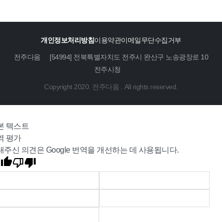
개인정보처리방침
이용약관
이메일무단수집거부
전주다움
[54994] 전북특별자치도 전주시 완산구 노송광장로 10
전주시청
Copyright 2020. 전주다움 . All rights reserved.
본 텍스트
역 평가
내주신 의견은 Google 번역을 개선하는 데 사용됩니다.