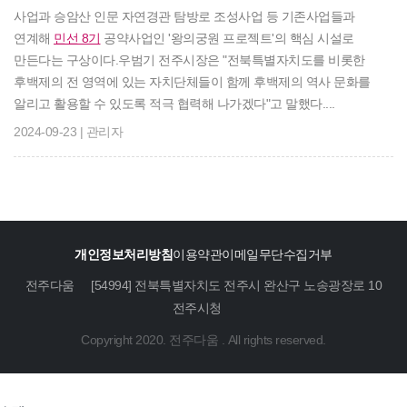
사업과 승암산 인문 자연경관 탐방로 조성사업 등 기존사업들과
연계해
민선 8기
공약사업인 '왕의궁원 프로젝트'의 핵심 시설로
만든다는 구상이다.우범기 전주시장은 "전북특별자치도를 비롯한
후백제의 전 영역에 있는 자치단체들이 함께 후백제의 역사 문화를
알리고 활용할 수 있도록 적극 협력해 나가겠다"고 말했다....
2024-09-23 | 관리자
개인정보처리방침
이용약관
이메일무단수집거부
전주다움
[54994] 전북특별자치도 전주시 완산구 노송광장로 10
전주시청
Copyright 2020. 전주다움 . All rights reserved.