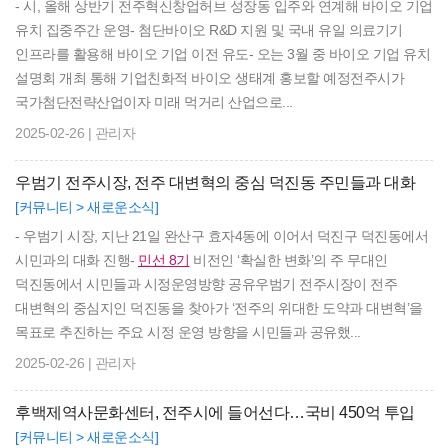
- 시, 올해 상반기 전주혁신창업허브 성장동 입주와 연계해 바이오 기업
유치 집중주간 운영- 첨단바이오 R&D 지원 및 국내 유일 의료기기
인프라를 활용해 바이오 기업 이전 유도- 오는 3월 중 바이오 기업 유치
설명회 개최 통해 기업친화적 바이오 생태계 홍보할 예정전주시가
국가첨단전략산업이자 미래 먹거리 산업으로...
2025-02-26 | 관리자
우범기 전주시장, 전주 대변혁의 중심 덕진동 주민들과 대화
[커뮤니티 > 새로운소식]
- 우범기 시장, 지난 21일 완산구 효자4동에 이어서 덕진구 덕진동에서
시민과의 대화 진행-
민선 8기
비전인 ‘확실한 변화’의 주 무대인
덕진동에서 시민들과 시정운영방향 공유우범기 전주시장이 전주
대변혁의 중심지인 덕진동을 찾아가 ‘전주의 위대한 도약과 대변혁’을
목표로 추진하는 주요 시정 운영 방향을 시민들과 공유했...
2025-02-26 | 관리자
후백제역사문화센터, 전주시에 들어선다…국비 450억 투입
[커뮤니티 > 새로운소식]