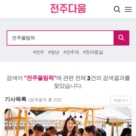
#전주
#청년
#전주역
#첫마중길
검색어
"전주올림픽"
에 관련 전체
3
건의 검색결과를
찾았습니다.
기사목록
(검색결과 총 2건)
더보기 +