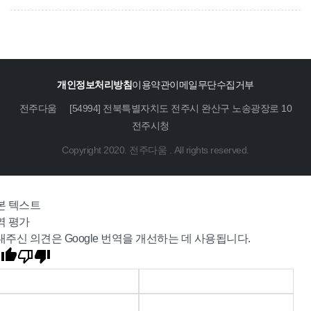
개인정보처리방침
이용약관
이메일무단수집거부
전주다움
[54994] 전북특별자치도 전주시 완산구 노송광장로 10
전주시청
Copyright 2020. 전주다움 . All rights reserved.
본 텍스트
역 평가
내주신 의견은 Google 번역을 개선하는 데 사용됩니다.