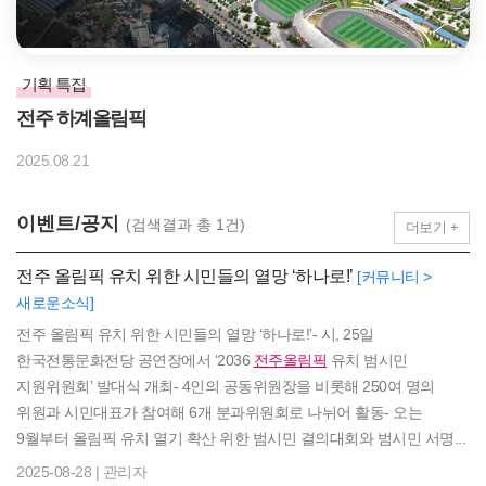
기획 특집
전주 하계올림픽
2025.08.21
이벤트/공지
(검색결과 총 1건)
더보기 +
전주 올림픽 유치 위한 시민들의 열망 ‘하나로!’
[커뮤니티 >
새로운소식]
전주 올림픽 유치 위한 시민들의 열망 ‘하나로!’- 시, 25일
한국전통문화전당 공연장에서 ‘2036
전주올림픽
유치 범시민
지원위원회’ 발대식 개최- 4인의 공동위원장을 비롯해 250여 명의
위원과 시민대표가 참여해 6개 분과위원회로 나뉘어 활동- 오는
9월부터 올림픽 유치 열기 확산 위한 범시민 결의대회와 범시민 서명...
2025-08-28 | 관리자