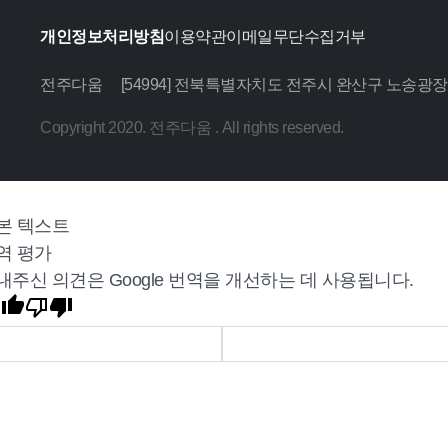
개인정보처리방침
이용약관
이메일무단수집거부
전주다움
[54994] 전북특별자치도 전주시 완산구 노송광장
Copyright 2020. 전주다움 . All rights reserved.
본 텍스트
역 평가
내주신 의견은 Google 번역을 개선하는 데 사용됩니다.