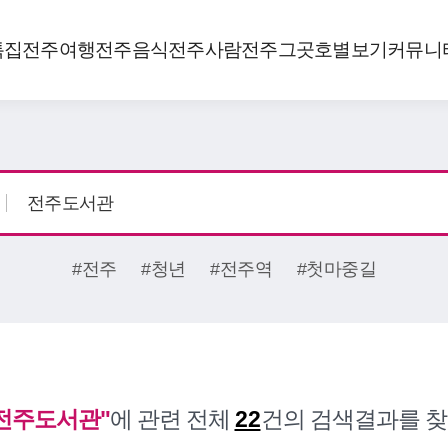
특집
전주여행
전주음식
전주사람
전주그곳
호별보기
커뮤니
#전주
#청년
#전주역
#첫마중길
전주도서관"
에 관련 전체
22
건의 검색결과를 찾