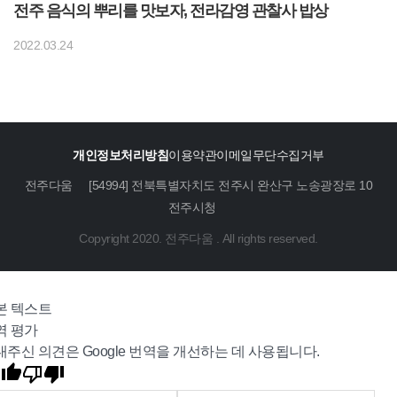
전주 음식의 뿌리를 맛보자, 전라감영 관찰사 밥상
2022.03.24
개인정보처리방침
이용약관
이메일무단수집거부
전주다움
[54994] 전북특별자치도 전주시 완산구 노송광장로 10
전주시청
Copyright 2020. 전주다움 . All rights reserved.
본 텍스트
역 평가
내주신 의견은 Google 번역을 개선하는 데 사용됩니다.