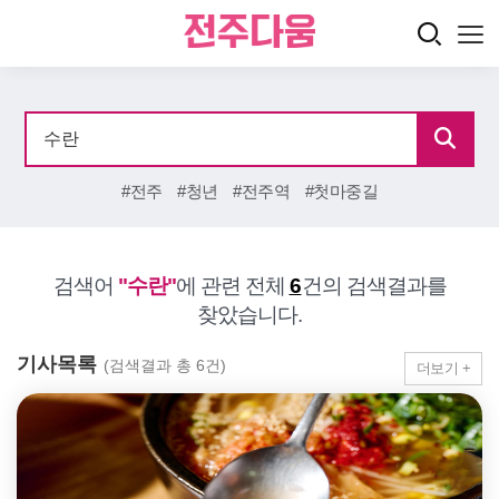
#전주
#청년
#전주역
#첫마중길
검색어
"수란"
에 관련 전체
6
건의 검색결과를
찾았습니다.
기사목록
(검색결과 총 6건)
더보기 +