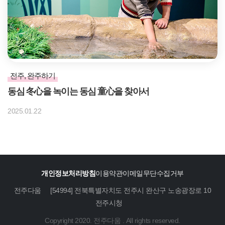
전주, 완주하기
동심 冬心을 녹이는 동심 童心을 찾아서
2025.01.22
개인정보처리방침
이용약관
이메일무단수집거부
전주다움
[54994] 전북특별자치도 전주시 완산구 노송광장로 10
전주시청
Copyright 2020. 전주다움 . All rights reserved.