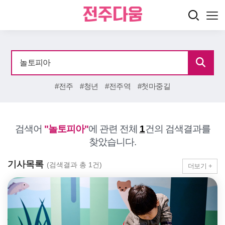
#전주
#청년
#전주역
#첫마중길
검색어
"놀토피아"
에 관련 전체
1
건의 검색결과를
찾았습니다.
기사목록
(검색결과 총 1건)
더보기 +