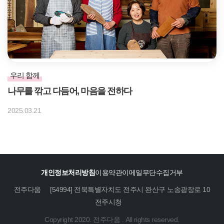
우리 함께
나무를 깎고 다듬어, 마음을 전하다
2025.03.21
개인정보처리방침
이용약관
이메일무단수집거부
전주다움
[54994] 전북특별자치도 전주시 완산구 노송광장로 10
전주시청
Copyright 2020. 전주다움 . All rights reserved.