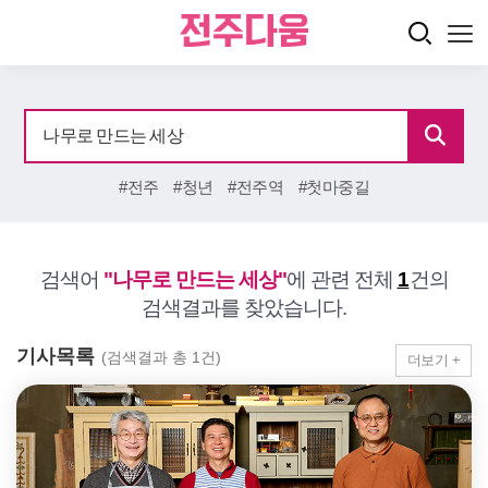
#전주
#청년
#전주역
#첫마중길
검색어
"나무로 만드는 세상"
에 관련 전체
1
건의
검색결과를 찾았습니다.
기사목록
(검색결과 총 1건)
더보기 +