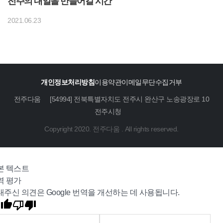
전주의 내일을 만들어갈 시간
2021.06.23
개인정보처리방침
이용약관
이메일무단수집거부
전주다움
[54994] 전북특별자치도 전주시 완산구 노송광장로 10
전주시청
Copyright 2020. 전주다움 . All rights reserved.
본 텍스트
역 평가
내주신 의견은 Google 번역을 개선하는 데 사용됩니다.