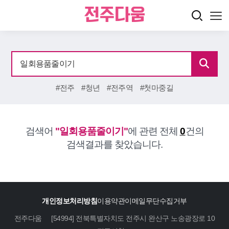
#전주
#청년
#전주역
#첫마중길
검색어
"일회용품줄이기"
에 관련 전체
0
건의
검색결과를 찾았습니다.
개인정보처리방침
이용약관
이메일무단수집거부
전주다움
[54994] 전북특별자치도 전주시 완산구 노송광장로 10