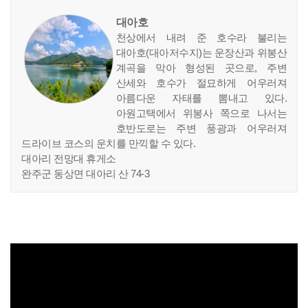
대아호
천상에서 내려 준 호수라 불리는
대아호(대아저수지)는 운장산과 위봉산
계곡을 막아 형성된 곳으로, 주변
산세와 호수가 절묘하게 어우러져
아름다운 자태를 뽐내고 있다.
아원고택에서 위봉사 쪽으로 나서는
호반도로는 주변 풍광과 어우러져
드라이브 코스의 운치를 만끽할 수 있다.
대아리 전망대 휴게소
완주군 동상면 대아리 산 74-3