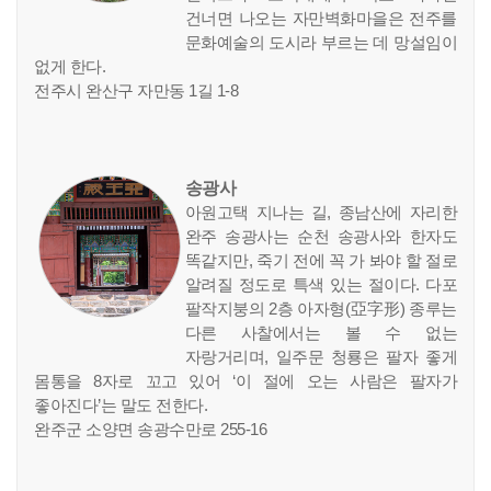
건너면 나오는 자만벽화마을은 전주를
문화예술의 도시라 부르는 데 망설임이
없게 한다.
전주시 완산구 자만동 1길 1-8
송광사
아원고택 지나는 길, 종남산에 자리한
완주 송광사는 순천 송광사와 한자도
똑같지만, 죽기 전에 꼭 가 봐야 할 절로
알려질 정도로 특색 있는 절이다. 다포
팔작지붕의 2층 아자형(亞字形) 종루는
다른 사찰에서는 볼 수 없는
자랑거리며, 일주문 청룡은 팔자 좋게
몸통을 8자로 꼬고 있어 ‘이 절에 오는 사람은 팔자가
좋아진다’는 말도 전한다.
완주군 소양면 송광수만로 255-16