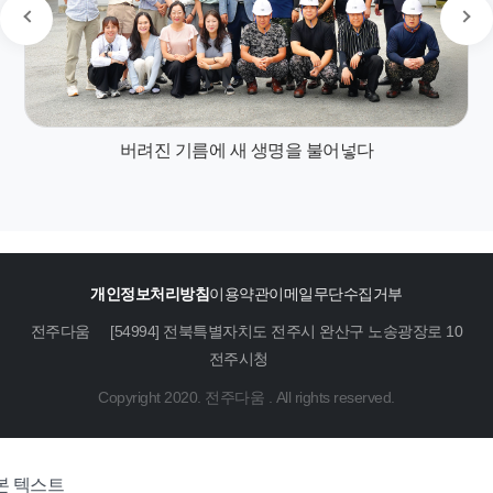
버려진 기름에 새 생명을 불어넣다
개인정보처리방침
이용약관
이메일무단수집거부
전주다움
[54994] 전북특별자치도 전주시 완산구 노송광장로 10
전주시청
Copyright 2020. 전주다움 . All rights reserved.
본 텍스트