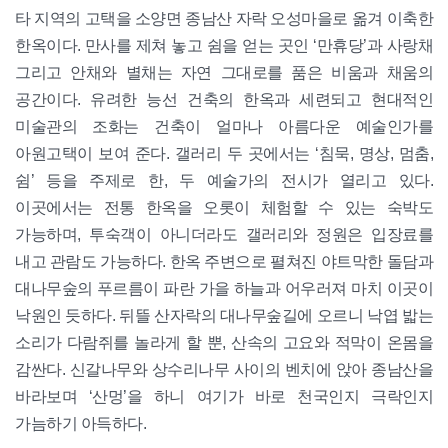
타 지역의 고택을 소양면 종남산 자락 오성마을로 옮겨 이축한
한옥이다. 만사를 제쳐 놓고 쉼을 얻는 곳인 ‘만휴당’과 사랑채
그리고 안채와 별채는 자연 그대로를 품은 비움과 채움의
공간이다. 유려한 능선 건축의 한옥과 세련되고 현대적인
미술관의 조화는 건축이 얼마나 아름다운 예술인가를
아원고택이 보여 준다. 갤러리 두 곳에서는 ‘침묵, 명상, 멈춤,
쉼’ 등을 주제로 한, 두 예술가의 전시가 열리고 있다.
이곳에서는 전통 한옥을 오롯이 체험할 수 있는 숙박도
가능하며, 투숙객이 아니더라도 갤러리와 정원은 입장료를
내고 관람도 가능하다. 한옥 주변으로 펼쳐진 야트막한 돌담과
대나무숲의 푸르름이 파란 가을 하늘과 어우러져 마치 이곳이
낙원인 듯하다. 뒤뜰 산자락의 대나무숲길에 오르니 낙엽 밟는
소리가 다람쥐를 놀라게 할 뿐, 산속의 고요와 적막이 온몸을
감싼다. 신갈나무와 상수리나무 사이의 벤치에 앉아 종남산을
바라보며 ‘산멍’을 하니 여기가 바로 천국인지 극락인지
가늠하기 아득하다.