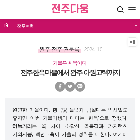
전주여행
완주-전주 견문록
2024. 10
가을은 한옥이다!
전주한옥마을에서 완주 아원고택까지
완연한 가을이다. 황금빛 들녘과 넘실대는 억새밭도
좋지만 이번 가을기행의 테마는 ‘한옥’으로 정했다.
하늘거리는 꽃 사이 소담한 골목길과 가지런한
기와지붕, 백년고옥이 가을의 정취를 더한다. 여기에