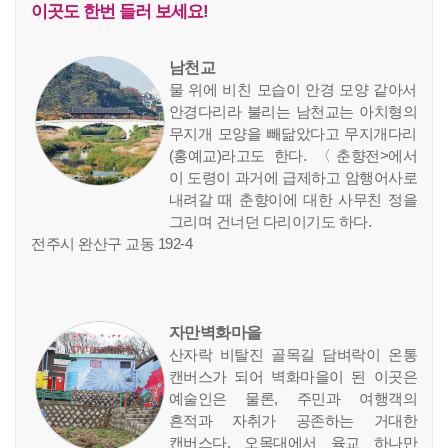
이곳도 한번 들러 보세요!
남천교
물 위에 비친 모습이 안경 모양 같아서
안경다리라 불리는 남천교는 아치형의
무지개 모양을 빼닮았다고 무지개다리
(홍예교)라고도 한다. 〈춘향전>에서
이 도령이 과거에 급제하고 암행어사로
내려갈 때 춘향이에 대한 사무친 정을
그리며 건너던 다리이기도 하다.
전주시 완산구 교동 192-4
자만벽화마을
산자락 비탈진 골목길 담벼락이 온통
캔버스가 되어 벽화마을이 된 이곳은
예술인은 물론, 주민과 여행객의
흔적과 자취가 공존하는 거대한
캔버스다. 오목대에서 육교 하나만