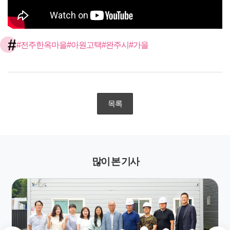
#
#전주한옥마을
#아원고택
#완주시
#가을
목록
많이 본 기사