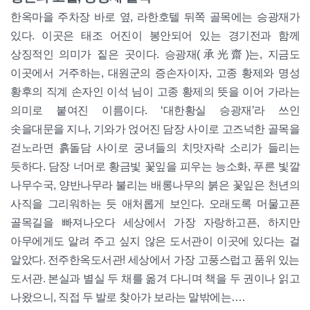
한옥마을 주차장 바로 옆, 라한호텔 뒤쪽 골목에는 승광재가
있다. 이곳은 태조 어진이 봉안되어 있는 경기전과 함께
상징적인 의미가 짙은 곳이다. 승광재(承光齋)는, 지금도
이곳에서 거주하는, 대원군의 증손자이자, 고종 황제와 명성
황후의 직계 손자인 이석 님이 고종 황제의 뜻을 이어 가라는
의미로 붙여진 이름이다. ‘대한황실 승광재’라 쓰인
솟을대문을 지나, 기와가 얹어진 담장 사이로 고즈넉한 골목을
걷노라면 흙돌담 사이로 궁녀들의 치맛자락 소리가 들리는
듯하다. 담장 너머로 황금빛 꽃잎을 피우는 능소화, 푸른 빛깔
나무수국, 양반나무라 불리는 배롱나무의 붉은 꽃잎은 천년의
사직을 그리워하는 듯 애처롭게 보인다. 오래도록 머물고픈
골목길을 빠져나오다 세상에서 가장 자랑하고픈, 하지만
아무에게도 알려 주고 싶지 않은 도서관이 이곳에 있다는 걸
알았다. 전주한옥도서관! 세상에서 가장 고풍스럽고 품위 있는
도서관. 본실과 별실 두 채를 옮겨 다니며 책을 두 권이나 읽고
나왔으니, 직접 두 발로 찾아가 보라는 말밖에는….