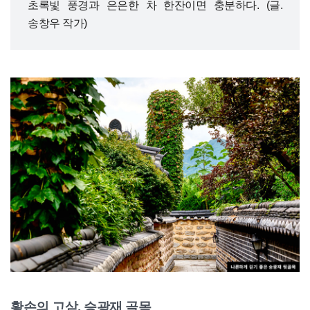
초록빛 풍경과 은은한 차 한잔이면 충분하다. (글.
송창우 작가)
황손의 고샅, 승광재 골목