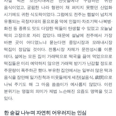
사실 떡은 조선시대에는 잔칫날에나 구경하는 귀한
음식이었고, 궁핍한 나라 형편이 채 펴지지 못했던 산업화
시기에도 귀한 식도락이었다. 그럼에도 전주는 햅쌀이 넘치게
유통되는 곡창지대의 풍요로움 덕에 인절미·차조기떡·나복병·
화전 등 종류도 맛도 다양한 떡들이 탄생할 수 있었고 오늘날
떡의 고장으로 자리 잡았다. 때문에 설날에 전주에서 가장
바쁜 곳이 어디였느냐 묻는다면 중앙시장과 모래내시장
떡집이 정답일 것이다. 전통시장 자체가 문전성시를 이룬
데다, 설에는 모든 집이 가래떡으로 떡국을 끓여 먹었으므로
떡집들은 미리 예약하지 않으면 가래떡 받기가 난감할 정도로
주문량이 폭주하곤 했다. 부유한 집안에서는 일부러 많은 떡과
음식을 장만해 일가친척과 이웃들에게 세찬(설음식, 歲饌)으로
나눠 주기도 해 그 마음 씀씀이가 예사롭지 않았다. 이런
분위기는 명절의 의미가 제법 느슨해진 요즘도 명맥을 잇고
있다.
한 숟갈 나누며 자연히 어우러지는 인심