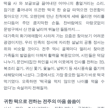
떡을 사 와 보글보글 끓여내던 어머니의 흥얼거리는 소리,
잠기운 흩어내며 뜨끈한 떡국 한 숟갈 떠먹으면 안온함이
찾아오던 기억, 오랜만에 만난 친척에게 세배 올리면 머리를
쓰다듬어 주던 큼지막한 손들, 찬바람에도 아랑곳없이
문방구에서 산 연을 날리며 뛰놀던 들뜸까지….
대가족의 화기애애함이 사라져 가는 요즘은 찾아보기 어려운
광경이지만, 우리 민족의 정서에 자리한 설날의 공통 정서는
위와 비슷할 것이다. 전주 역시 골목마다 멀리서 찾아온
가족들의 발걸음이 더해져 활력을 북돋았으며, 시민들은 덕담
나누기, 문안비(집안 하인을 시켜 이웃에게 인사를 전하는 것),
복조리 걸기, 귀신 쫓기, 윷놀이, 널뛰기 등 세시풍속을 즐기며
새해맞이에 나섰다. 그중에서도 가장 중요한 일과가 바로 떡국
먹기였다. 오죽하면 ‘떡국을 먹지 않으면 나이를 먹을 수
없다’는 속설까지 전해질까.
귀한 떡으로 전하는 전주의 마음 씀씀이