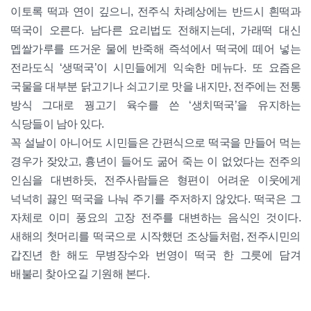
이토록 떡과 연이 깊으니, 전주식 차례상에는 반드시 흰떡과
떡국이 오른다. 남다른 요리법도 전해지는데, 가래떡 대신
멥쌀가루를 뜨거운 물에 반죽해 즉석에서 떡국에 떼어 넣는
전라도식 ‘생떡국’이 시민들에게 익숙한 메뉴다. 또 요즘은
국물을 대부분 닭고기나 쇠고기로 맛을 내지만, 전주에는 전통
방식 그대로 꿩고기 육수를 쓴 ‘생치떡국’을 유지하는
식당들이 남아 있다.
꼭 설날이 아니어도 시민들은 간편식으로 떡국을 만들어 먹는
경우가 잦았고, 흉년이 들어도 굶어 죽는 이 없었다는 전주의
인심을 대변하듯, 전주사람들은 형편이 어려운 이웃에게
넉넉히 끓인 떡국을 나눠 주기를 주저하지 않았다. 떡국은 그
자체로 이미 풍요의 고장 전주를 대변하는 음식인 것이다.
새해의 첫머리를 떡국으로 시작했던 조상들처럼, 전주시민의
갑진년 한 해도 무병장수와 번영이 떡국 한 그릇에 담겨
배불리 찾아오길 기원해 본다.