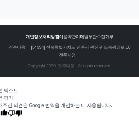
개인정보처리방침
이용약관
이메일무단수집거부
전주다움
[54994] 전북특별자치도 전주시 완산구 노송광장로 10
전주시청
Copyright 2020. 전주다움 . All rights reserved.
본 텍스트
역 평가
내주신 의견은 Google 번역을 개선하는 데 사용됩니다.