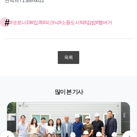
연락처 l 1588-6022
#
#코로나19
#집콕
#피크닉
#소풍도시락
#김밥
#햄버거
목록
많이 본 기사