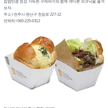
집밥만큼 정성 가득한 수제버거와 함께 색다른 피크닉을 즐겨
보자.
주소 l 전주시 완산구 천잠로 227-12
연락처 l 063-225-0312