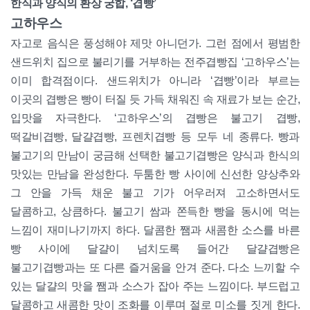
한식과 양식의 환상 궁합, ‘겹빵’
고하우스
자고로 음식은 풍성해야 제맛 아니던가. 그런 점에서 평범한
샌드위치 집으로 불리기를 거부하는 전주겹빵집 ‘고하우스’는
이미 합격점이다. 샌드위치가 아니라 ‘겹빵’이라 부르는
이곳의 겹빵은 빵이 터질 듯 가득 채워진 속 재료가 보는 순간,
입맛을 자극한다. ‘고하우스’의 겹빵은 불고기 겹빵,
떡갈비겹빵, 달걀겹빵, 프렌치겹빵 등 모두 네 종류다. 빵과
불고기의 만남이 궁금해 선택한 불고기겹빵은 양식과 한식의
맛있는 만남을 완성한다. 두툼한 빵 사이에 신선한 양상추와
그 안을 가득 채운 불고 기가 어우러져 고소하면서도
달콤하고, 상큼하다. 불고기 쌈과 쫀득한 빵을 동시에 먹는
느낌이 재미나기까지 하다. 달콤한 쨈과 새콤한 소스를 바른
빵 사이에 달걀이 넘치도록 들어간 달걀겹빵은
불고기겹빵과는 또 다른 즐거움을 안겨 준다. 다소 느끼할 수
있는 달걀의 맛을 쨈과 소스가 잡아 주는 느낌이다. 부드럽고
달콤하고 새콤한 맛이 조화를 이루며 절로 미소를 짓게 한다.