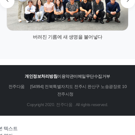
버려진 기름에 새 생명을 불어넣다
개인정보처리방침
이용약관
이메일무단수집거부
전주다움
[54994] 전북특별자치도 전주시 완산구 노송광장로 10
전주시청
Copyright 2020. 전주다움 . All rights reserved.
본 텍스트