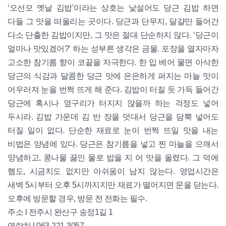
‘오선모 옛날 김밥’이라는 상호는 낯설어도 당근 김밥 하면
다들 그 맛을 떠올리는 곳이다. 당근과 단무지, 달걀만 들어간
다소 단출한 김밥이지만, 그 맛은 절대 단순하지 않다. ‘당근이
얼마나 맛있겠어?’ 하는 섣부른 생각은 금물. 포장을 열자마자
고소한 참기름 향이 코끝을 자극한다. 한 입 베어 물면 아삭한
당근의 식감과 달콤한 당근 맛에 은은하게 퍼지는 마늘 맛이
어우러져 눈을 번쩍 뜨게 해 준다. 김밥이 터질 듯 가득 들어간
당근에 혹시나 옆구리가 터지지 않을까 하는 걱정도 넣어
두시라. 김밥 가운데 김 반 장을 덧대서 당근을 담뿍 넣어도
터질 일이 없다. 단순한 재료로 눈이 번쩍 뜨일 맛을 내는
비법은 양념에 있다. 당근은 참기름을 넣고 찐 마늘을 으깨서
양념하고, 콩나물 끓인 물로 밥을 지 어 맛을 올렸다. 그 덕에
햄도, 시금치도 없지만 아쉬움이 남지 않는다. 영업시간은
새벽 5시부터 오후 5시까지지만 재료가 떨어지면 문을 닫는다.
오후에 방문할 경우, 방문 전 전화는 필수.
주소 l 전주시 완산구 송정1길 1
연락처 l 063-221-3057