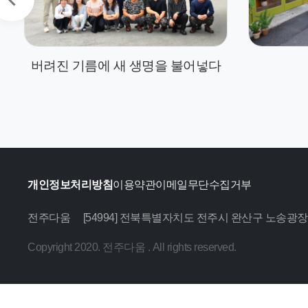
버려진 기름에 새 생명을 불어넣다
개인정보처리방침
이용약관
이메일무단수집거부
전주다움
[54994] 전북특별자치도 전주시 완산구 노송광장
Copyright 2020. 전주다움 . All rights reserved.