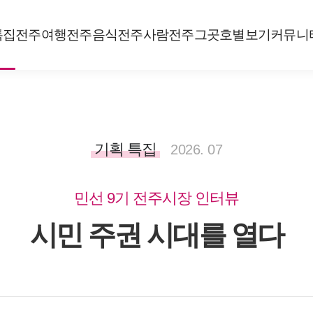
특집
전주여행
전주음식
전주사람
전주그곳
호별보기
커뮤니
기획 특집
2026. 07
민선 9기 전주시장 인터뷰
시민 주권 시대를 열다