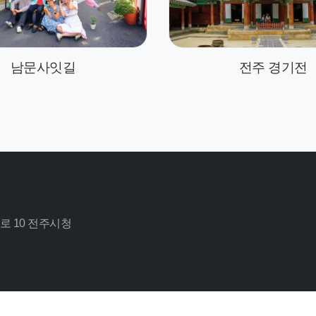
남문사잇길
전주 경기전
로 10 전주시청