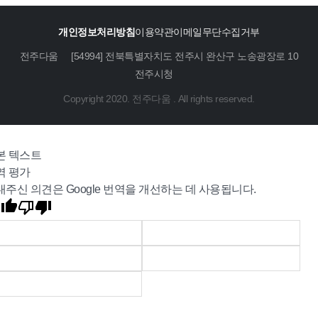
개인정보처리방침
이용약관
이메일무단수집거부
전주다움
[54994] 전북특별자치도 전주시 완산구 노송광장로 10
전주시청
Copyright 2020. 전주다움 . All rights reserved.
본 텍스트
역 평가
내주신 의견은 Google 번역을 개선하는 데 사용됩니다.