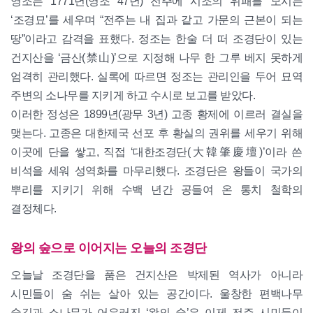
영조는 1771년(영조 47년) 전주에 시조의 위패를 모시는
‘조경묘’를 세우며 “전주는 내 집과 같고 가문의 근본이 되는
땅”이라고 감격을 표했다. 정조는 한술 더 떠 조경단이 있는
건지산을 ‘금산(禁山)’으로 지정해 나무 한 그루 베지 못하게
엄격히 관리했다. 실록에 따르면 정조는 관리인을 두어 묘역
주변의 소나무를 지키게 하고 수시로 보고를 받았다.
이러한 정성은 1899년(광무 3년) 고종 황제에 이르러 결실을
맺는다. 고종은 대한제국 선포 후 황실의 권위를 세우기 위해
이곳에 단을 쌓고, 직접 ‘대한조경단(大韓肇慶壇)’이라 쓴
비석을 세워 성역화를 마무리했다. 조경단은 왕들이 국가의
뿌리를 지키기 위해 수백 년간 공들여 온 통치 철학의
결정체다.
왕의 숲으로 이어지는 오늘의 조경단
오늘날 조경단을 품은 건지산은 박제된 역사가 아니라
시민들이 숨 쉬는 살아 있는 공간이다. 울창한 편백나무
숲길과 소나무가 어우러진 ‘왕의 숲’은 이제 전주 시민들이