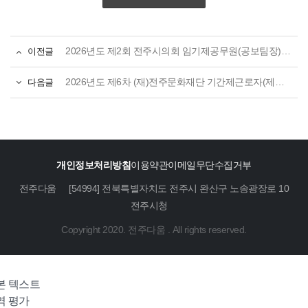
이전글
2026년도 제2회 전주시의회 임기제공무원(공보팀장) 임용시험 공고
다음글
2026년도 제6차 (재)전주문화재단 기간제근로자(제한경쟁/장애전형) 채용 공고
개인정보처리방침
이용약관
이메일무단수집거부
전주다움
[54994] 전북특별자치도 전주시 완산구 노송광장로 10
전주시청
Copyright 2020. 전주다움 . All rights reserved.
본 텍스트
역 평가