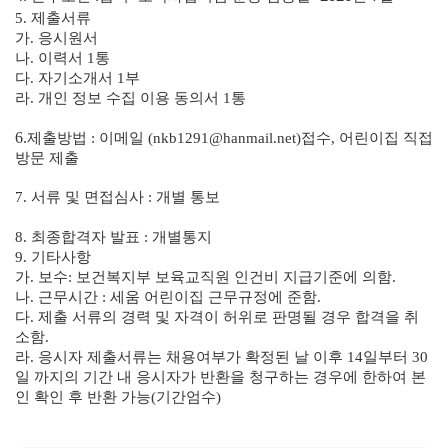
5.
제출서류
가
.
응시원서
나
.
이력서
1
통
다
.
자기소개서
1
부
라
.
개인 정보 수집 이용 동의서
1
통
6.
제출방법
:
이메일
(nkb1291@hanmail.net)
접수
,
어린이집 직접
방문 제출
7.
서류 및 면접심사
:
개별 통보
8.
최종합격자 발표
:
개별통지
9.
기타사항
가
.
보수
:
보건복지부 보육교직원 인건비 지급기준에 의함
.
나
.
근무시간
:
세움 어린이집 근무규정에 준함
.
다
.
제출 서류의 경력 및 자격이 허위로 판명될 경우 합격을 취
소함
.
라
.
응시자 제출서류는 채용여부가 확정된 날 이후
14
일부터
30
일 까지의 기간 내 응시자가 반환을 청구하는 경우에 한하여 본
인 확인 후 반환 가능
(
기간엄수
)