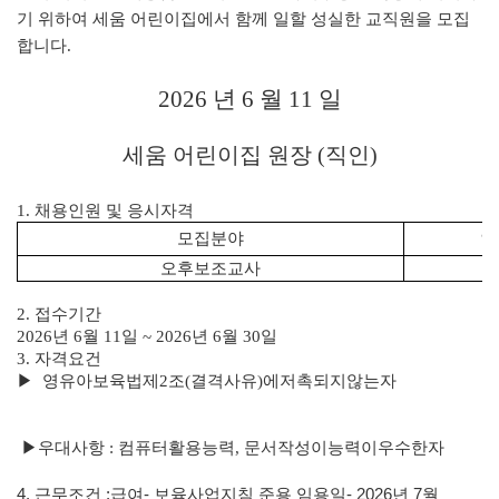
기 위하여 세움 어린이집에서 함께 일할 성실한 교직원을 모집
합니다
.
2026
년
6
월
11
일
세움 어린이집 원장
(
직인
)
1.
채용인원 및 응시자격
모집분야
인
오후보조교사
1
2.
접수기간
2026
년
6
월
11
일
~ 2026
년
6
월
30
일
3.
자격요건
▶
영유아보육법제
2
조
(
결격사유
)
에
저촉되지
않는
자
▶
우대사항
:
컴퓨터활용능력
,
문서작성이
능력이
우수한
자
4.
근무조건
:
급여
-
보육사업지침 준용 임용일
- 2026
년
7
월