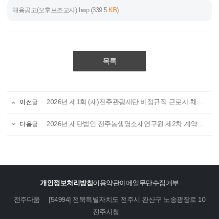
채용공고(오후보조교사).hwp
(339.5
KB
)
목록
이전글
2026년 제1회 (재)전주관광재단 비정규직 근로자 채용 공고
다음글
2026년 재단법인 전주농생명소재연구원 제2차 계약직 직원 채용 공고
개인정보처리방침
이용약관
이메일무단수집거부
전주다움
[54994] 전북특별자치도 전주시 완산구 노송광장로 10
전주시청