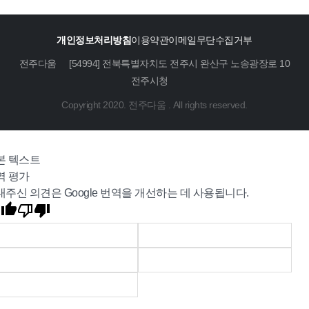
개인정보처리방침
이용약관
이메일무단수집거부
전주다움
[54994] 전북특별자치도 전주시 완산구 노송광장로 10
전주시청
Copyright 2020. 전주다움 . All rights reserved.
본 텍스트
역 평가
내주신 의견은 Google 번역을 개선하는 데 사용됩니다.