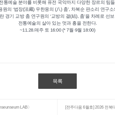
전통예술 분야를 비롯해 퓨전 국악까지 다양한 장르의 팀들
의 ‘법장(法藏) 우한웅의 (八) 춤’, 차복순 판소리 연구소의
란 경기 교방 춤 연구원의 ‘교방의 결(結), 춤’을 차례로 선보
전통예술의 살아 있는 멋과 흥을 전한다.
~11.28.매주 토 16:00 (* 7월·9월 18:00)
목록
eunseum LAB〉
[전주다움 6월호] 2026 