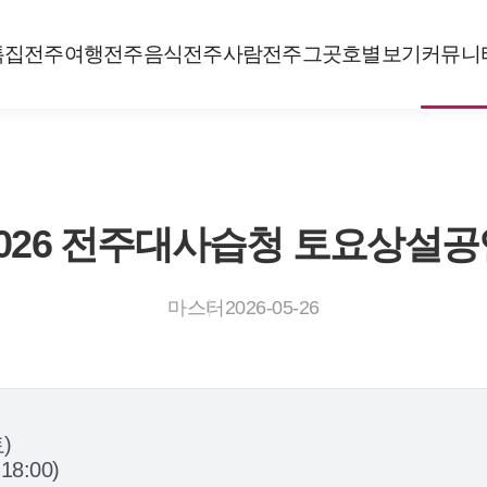
특집
전주여행
전주음식
전주사람
전주그곳
호별보기
커뮤니
2026 전주대사습청 토요상설공
마스터
2026-05-26
토)
18:00)