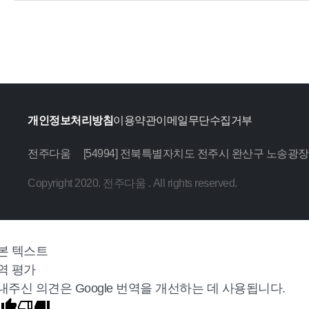
개인정보처리방침
이용약관
이메일무단수집거부
전주다움
[54994] 전북특별자치도 전주시 완산구 노송광장
Copyright 2020. 전주다움 . All rights reserved.
본 텍스트
역 평가
내주신 의견은 Google 번역을 개선하는 데 사용됩니다.