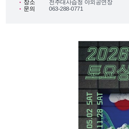
장소
전주대사습청 야외공연장
문의
063-288-0771