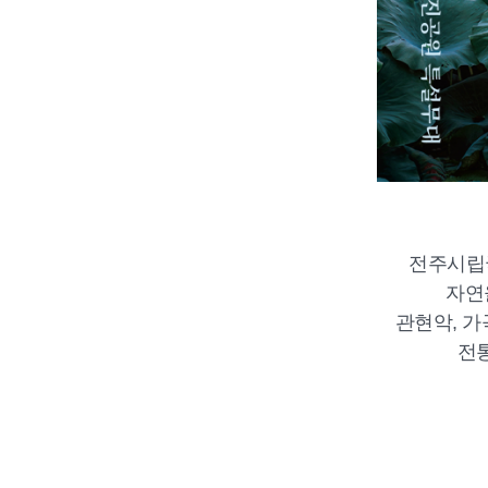
전주시립
자연
관현악, 가
전통