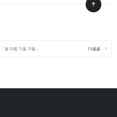
展 「봄 여름 가을 겨울」
다음글