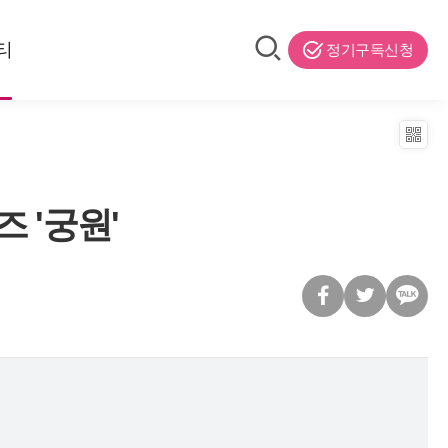
티
정기구독신청
 '궁원'