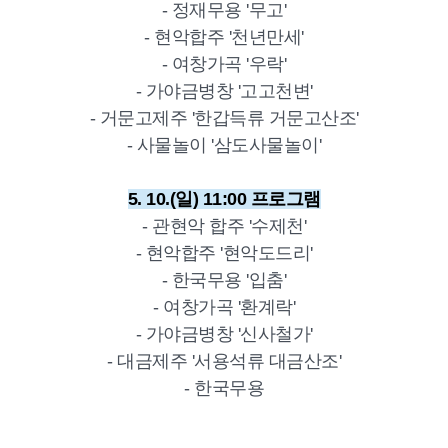
- 정재무용 '무고'
- 현악합주 '천년만세'
- 여창가곡 '우락'
- 가야금병창 '고고천변'
- 거문고제주 '한갑득류 거문고산조'
- 사물놀이 '삼도사물놀이'
5. 10.(일) 11:00 프로그램
- 관현악 합주 '수제천'
- 현악합주 '현악도드리'
- 한국무용 '입춤'
- 여창가곡 '환계락'
- 가야금병창 '신사철가'
- 대금제주 '서용석류 대금산조'
- 한국무용