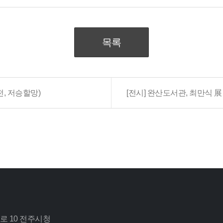
목록
, 저승할망)
[전시] 완산도서관, 최만식 
로 10 전주시청