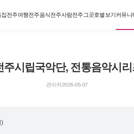
특집
전주여행
전주음식
전주사람
전주그곳
호별보기
커뮤니
 전주시립국악단, 전통음악시리즈
관리자
2026-05-07
일)