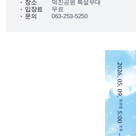
장소
덕진공원 특설무대
입장료
무료
문의
063-253-5250