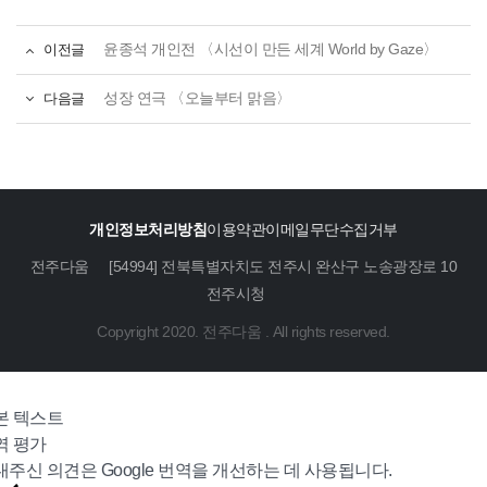
이전글
윤종석 개인전 〈시선이 만든 세계 World by Gaze〉
다음글
성장 연극 〈오늘부터 맑음〉
개인정보처리방침
이용약관
이메일무단수집거부
전주다움
[54994] 전북특별자치도 전주시 완산구 노송광장로 10
전주시청
Copyright 2020. 전주다움 . All rights reserved.
본 텍스트
역 평가
내주신 의견은 Google 번역을 개선하는 데 사용됩니다.