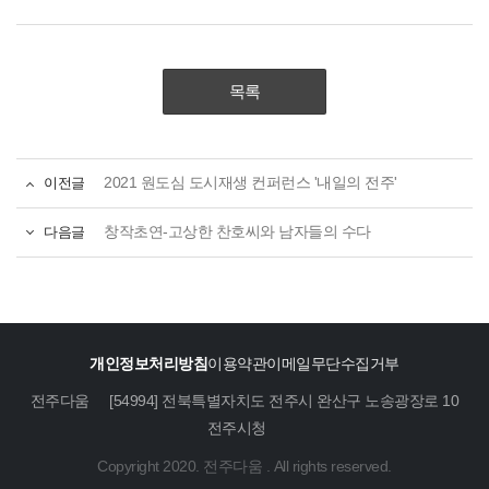
목록
이전글
2021 원도심 도시재생 컨퍼런스 '내일의 전주'
다음글
창작초연-고상한 찬호씨와 남자들의 수다
개인정보처리방침
이용약관
이메일무단수집거부
전주다움
[54994] 전북특별자치도 전주시 완산구 노송광장로 10
전주시청
Copyright 2020. 전주다움 . All rights reserved.