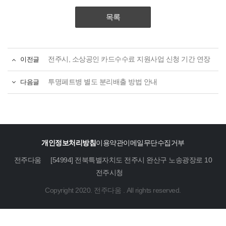
목록
이전글
전주시, 소상공인 카드수수료 지원사업 신청 기간 연장
다음글
투명페트병 별도 분리배출 방법 안내
개인정보처리방침
이용약관
이메일무단수집거부
전주다움
[54994] 전북특별자치도 전주시 완산구 노송광장로 10
전주시청
Copyright 2020. 전주다움 . All rights reserved.