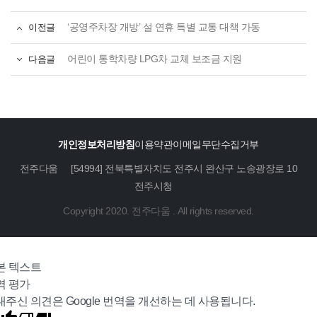
이전글
‘공영주차장 개방’ 설 연휴 특별 교통 대책 가동
다음글
어린이 통학차량 LPG차 교체 보조금 지원
개인정보처리방침
이용약관
이메일무단수집거부
전주다움
[54994] 전북특별자치도 전주시 완산구 노송광장로 10
전주시청
Copyright 2020. 전주다움 . All rights reserved.
본 텍스트
역 평가
내주신 의견은 Google 번역을 개선하는 데 사용됩니다.