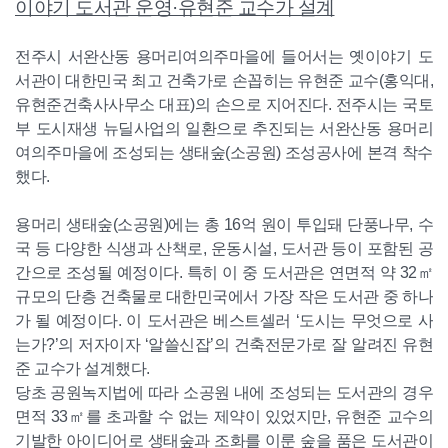
이야기 도서관 운영·유현준 교수가 설계
전주시 서완산동 용머리여의주마을에 들어서는 옛이야기 도
서관이 대한민국 최고 건축가로 손꼽히는 유현준 교수(홍익대,
유현준건축사사무소 대표)의 손으로 지어진다. 전주시는 국토
부 도시재생 뉴딜사업의 일환으로 추진되는 서완산동 용머리
여의주마을에 조성되는 생태숲(소공원) 조성공사에 본격 착수
했다.
용머리 생태숲(소공원)에는 총 16억 원이 투입돼 단풍나무, 수
국 등 다양한 식생과 산책로, 운동시설, 도서관 등이 포함된 공
간으로 조성될 예정이다. 특히 이 중 도서관은 연면적 약 32㎡
규모의 단층 건축물로 대한민국에서 가장 작은 도서관 중 하나
가 될 예정이다. 이 도서관은 베스트셀러 ‘도시는 무엇으로 사
는가?’의 저자이자 ‘알쓸신잡’의 건축전문가로 잘 알려진 유현
준 교수가 설계했다.
당초 공원녹지법에 따라 소공원 내에 조성되는 도서관의 경우
면적 33㎡를 초과할 수 없는 제약이 있었지만, 유현준 교수의
기발한 아이디어로 생태숲과 조화를 이룬 숲을 품은 도서관이